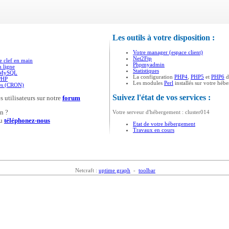
Les outils à votre disposition :
Votre manager (espace client)
Net2Ftp
e clef en main
Phpmyadmin
n ligne
Statistiques
s MySQL
La configuration
PHP4
,
PHP5
et
PHP6
d
PHP
Les modules
Perl
installés sur votre héb
ées (CRON)
Suivez l'état de vos services :
s utilisateurs sur notre
forum
n ?
Votre serveur d'hébergement : cluster014
u
téléphonez-nous
Etat de votre hébergement
Travaux en cours
Netcraft :
uptime graph
-
toolbar